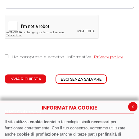
Ho compreso e accetto l'informativa
Privacy policy
x
INFORMATIVA COOKIE
NRG Cables s.r.l.
Il sito utilizza
cookie tecnici
o tecnologie simili
necessari
per
C.so America 31/A
funzionare correttamente. Con il tuo consenso, vorremmo utilizzare
24040 Verdellino fraz. Zingonia (BG)
anche
cookie di profilazione
(anche di terze parti) per finalità di
C.F. / P.Iva / Reg. Imprese BG N. 04529560163